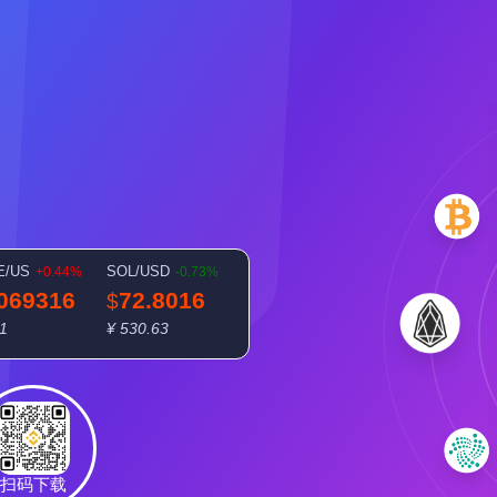
E/US
SOL/USD
+0.44%
-0.73%
.069316
72.8016
$
51
¥ 530.63
扫码下载