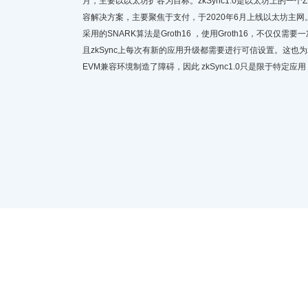
月，主要以以太坊扩容为目标。zkSync1.0是以太坊上的一个ZKRo
容解决方案，主要聚焦于支付，于2020年6月上线以太坊主网。z
采用的SNARK算法是Groth16 ，使用Groth16，不仅仅需
且zkSync上每次有新的应用升级都需要进行可信设置。这也为zkS
EVM兼容环境制造了障碍，因此 zkSync1.0只是限于特定应