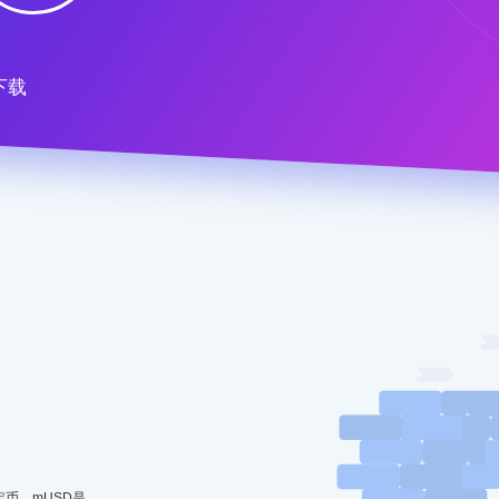
下载
稳定币。mUSD是