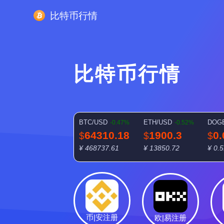
比特币行情
比特币行情
BTC/USD
ETH/USD
DOG
-0.47%
-0.52%
64310.18
1900.3
0
$
$
$
¥ 468737.61
¥ 13850.72
¥ 0.
币|安注册
欧|易注册